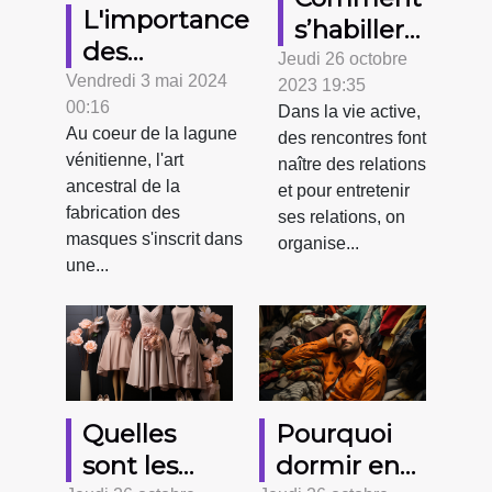
L'importance
s’habiller
des
pour une
Jeudi 26 octobre
matériaux
Vendredi 3 mai 2024
2023 19:35
sortie
00:16
dans la
Dans la vie active,
entre
Au coeur de la lagune
des rencontres font
fabrication
amis ?
vénitienne, l'art
naître des relations
des masques
ancestral de la
et pour entretenir
vénitiens
fabrication des
ses relations, on
authentiques
masques s'inscrit dans
organise...
une...
Quelles
Pourquoi
sont les
dormir en