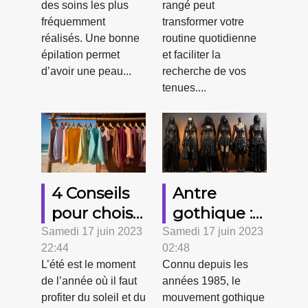
des soins les plus
rangé peut
épilation ?
fonctionnel
fréquemment
transformer votre
?
réalisés. Une bonne
routine quotidienne
épilation permet
et faciliter la
d’avoir une peau...
recherche de vos
tenues....
4 Conseils
Antre
pour choisir
gothique :
vos
Comment
Samedi 17 juin 2023
Samedi 17 juin 2023
22:44
02:48
vêtements
choisir vos
L’été est le moment
Connu depuis les
d’été
vêtements
de l’année où il faut
années 1985, le
gothiques
profiter du soleil et du
mouvement gothique