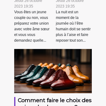
tenues
Pyjama ?
Jeudi 26 octobre
Jeudi 26 octobre
2023 19:35
2023 19:35
appropriées
Vous êtes un jeune
La nuit est un
pour un
couple ou non, vous
moment de la
mariage ?
préparez votre union
journée où l’être
avec votre âme sœur
humain doit se sentir
et vous vous
plus à l’aise et faire
demandez quelle...
reposer tout son...
Comment faire le choix des