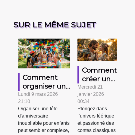
SUR LE MÊME SUJET
Comment
Comment
créer une
organiser une
soirée à
Mercredi 21
fête
Lundi 9 mars 2026
janvier 2026
thème
21:10
00:34
d'anniversaire
autour du
Organiser une fête
Plongez dans
mémorable
conte
d'anniversaire
l’univers féérique
pour enfants
classique
inoubliable pour enfants
et passionné des
?
des
peut sembler complexe,
contes classiques