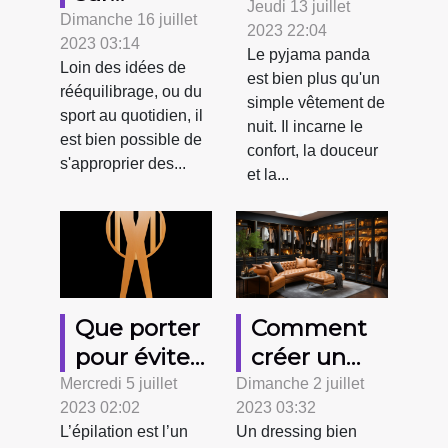
pyjama
Jeudi 13 juillet
l’efficacité
Dimanche 16 juillet
2023 22:04
panda ?
2023 03:14
des
Le pyjama panda
Loin des idées de
vêtements
est bien plus qu'un
rééquilibrage, ou du
simple vêtement de
amincissants
sport au quotidien, il
nuit. Il incarne le
est bien possible de
confort, la douceur
s'approprier des...
et la...
Que porter
Comment
pour éviter
créer un
les
dressing
Mercredi 5 juillet
Dimanche 2 juillet
2023 02:02
2023 03:32
irritations
bien rangé
L’épilation est l’un
Un dressing bien
après une
et