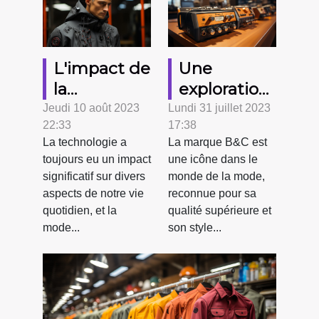
L'impact de
Une
la
exploration
technologie
en
Jeudi 10 août 2023
Lundi 31 juillet 2023
22:33
17:38
sur la mode
profondeur
La technologie a
La marque B&C est
masculine
de la
toujours eu un impact
une icône dans le
marque
significatif sur divers
monde de la mode,
B&C
aspects de notre vie
reconnue pour sa
quotidien, et la
qualité supérieure et
mode...
son style...