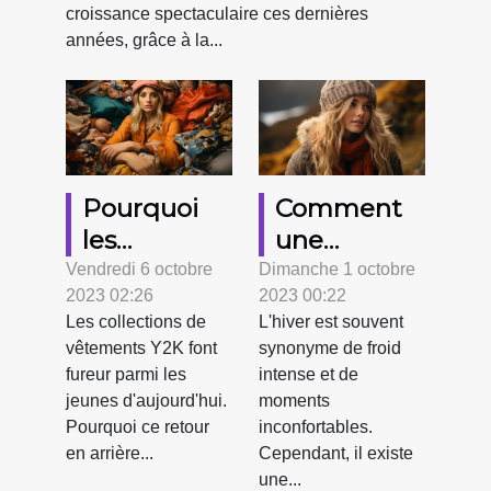
croissance spectaculaire ces dernières
années, grâce à la...
Pourquoi
Comment
les
une
collections
écharpe
Vendredi 6 octobre
Dimanche 1 octobre
2023 02:26
2023 00:22
de
chauffante
Les collections de
L'hiver est souvent
vêtements
peut-elle
vêtements Y2K font
synonyme de froid
Y2K sont-
améliorer
fureur parmi les
intense et de
elles si
votre
jeunes d'aujourd'hui.
moments
prisées par
confort en
Pourquoi ce retour
inconfortables.
en arrière...
Cependant, il existe
les jeunes
hiver
une...