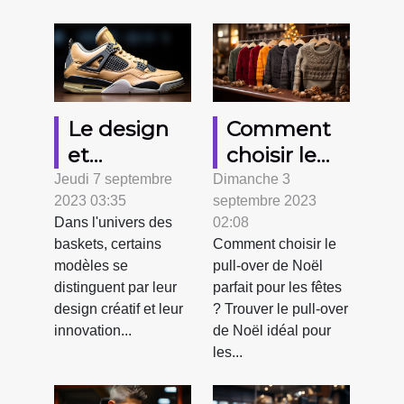
générations
?
Le design
Comment
et
choisir le
l'innovation
pull-over de
Jeudi 7 septembre
Dimanche 3
2023 03:35
septembre 2023
derrière Air
Noël parfait
Dans l'univers des
02:08
Jordan 4
pour les
baskets, certains
Comment choisir le
Retro
fêtes ?
modèles se
pull-over de Noël
Thunder
distinguent par leur
parfait pour les fêtes
2023
design créatif et leur
? Trouver le pull-over
innovation...
de Noël idéal pour
les...