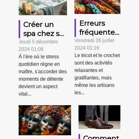
Erreurs
Créer un
fréquentes
spa chez soi
en tricot et
Vendredi 26 juillet
: astuces
Jeudi 5 décembre
2024 01:16
crochet et
2024 01:08
pour une
Le tricot et le crochet
À l'ère où le stress
comment
relaxation
sont des activités
quotidien règne en
les corriger
quotidienne
relaxantes et
maître, s'accorder des
gratifiantes, mais
moments de détente
même les artisans
devient un aspect
les...
vital...
Comment