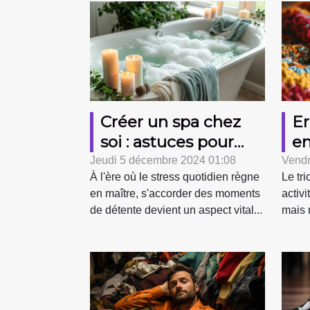
Créer un spa chez
Er
soi : astuces pour
en
une relaxation
et
Jeudi 5 décembre 2024 01:08
Vendr
À l'ère où le stress quotidien règne
Le tri
quotidienne
co
en maître, s'accorder des moments
activi
de détente devient un aspect vital...
mais 