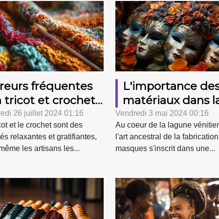
reurs fréquentes
L'importance de
 tricot et crochet
matériaux dans l
 comment les
fabrication des
edi 26 juillet 2024 01:16
Vendredi 3 mai 2024 00:16
cot et le crochet sont des
Au coeur de la lagune vénitie
rriger
masques vénitie
tés relaxantes et gratifiantes,
l'art ancestral de la fabricatio
authentiques
même les artisans les...
masques s'inscrit dans une...