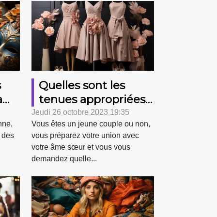
Quelles sont les
s
tenues appropriées
a
pour un mariage ?
Jeudi 26 octobre 2023 19:35
Vous êtes un jeune couple ou non,
nne,
ns
vous préparez votre union avec
n des
votre âme sœur et vous vous
demandez quelle...