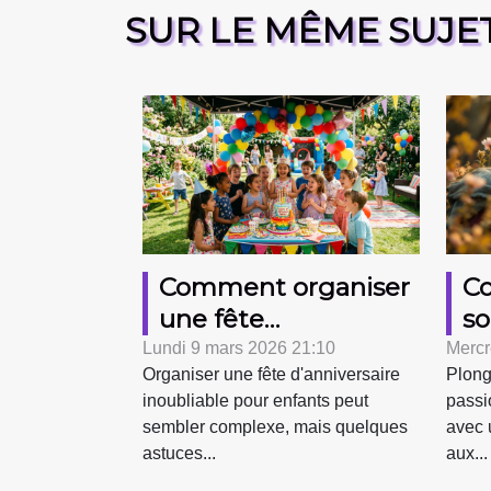
SUR LE MÊME SUJE
Comment organiser
C
une fête
so
d'anniversaire
au
Lundi 9 mars 2026 21:10
Mercr
Organiser une fête d'anniversaire
Plong
mémorable pour
cl
inoubliable pour enfants peut
passi
enfants ?
a
sembler complexe, mais quelques
avec 
astuces...
aux...