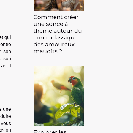
Comment créer
une soirée à
thème autour du
conte classique
et qui
des amoureux
 entre
maudits ?
er son
à son
as, il
es une
éduire
, vous
se ou
Explorer les