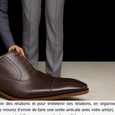
tre des relations et pour entretenir ses relations, on organi
mourez d’envie de faire une sortie amicale avec votre ami(e).