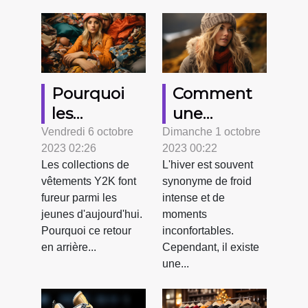
Pourquoi
Comment
les
une
collections
écharpe
Vendredi 6 octobre
Dimanche 1 octobre
2023 02:26
2023 00:22
de
chauffante
Les collections de
L'hiver est souvent
vêtements
peut-elle
vêtements Y2K font
synonyme de froid
Y2K sont-
améliorer
fureur parmi les
intense et de
elles si
votre
jeunes d'aujourd'hui.
moments
prisées par
confort en
Pourquoi ce retour
inconfortables.
en arrière...
Cependant, il existe
les jeunes
hiver
une...
générations
?