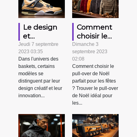
Le design
Comment
et
choisir le
l'innovation
pull-over de
Jeudi 7 septembre
Dimanche 3
2023 03:35
septembre 2023
derrière Air
Noël parfait
Dans l'univers des
02:08
Jordan 4
pour les
baskets, certains
Comment choisir le
Retro
fêtes ?
modèles se
pull-over de Noël
Thunder
distinguent par leur
parfait pour les fêtes
2023
design créatif et leur
? Trouver le pull-over
innovation...
de Noël idéal pour
les...