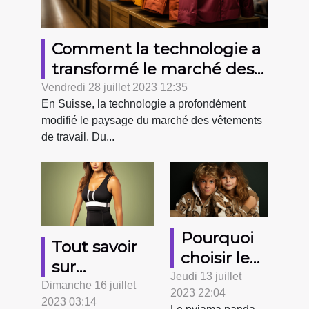
Comment la technologie a
transformé le marché des
vêtements de travail en
Vendredi 28 juillet 2023 12:35
En Suisse, la technologie a profondément
Suisse
modifié le paysage du marché des vêtements
de travail. Du...
Pourquoi
Tout savoir
choisir le
sur
pyjama
Jeudi 13 juillet
l’efficacité
Dimanche 16 juillet
2023 22:04
panda ?
2023 03:14
des