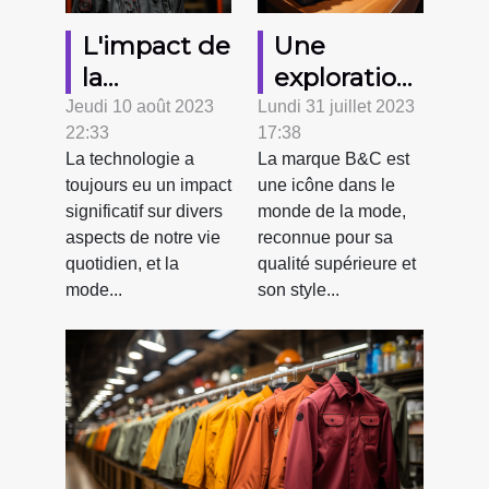
L'impact de
Une
la
exploration
technologie
en
Jeudi 10 août 2023
Lundi 31 juillet 2023
22:33
17:38
sur la mode
profondeur
La technologie a
La marque B&C est
masculine
de la
toujours eu un impact
une icône dans le
marque
significatif sur divers
monde de la mode,
B&C
aspects de notre vie
reconnue pour sa
quotidien, et la
qualité supérieure et
mode...
son style...