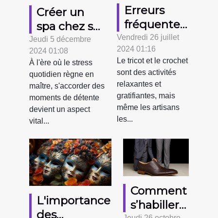
Erreurs
Créer un
fréquentes
spa chez soi
en tricot et
Vendredi 26 juillet
: astuces
Jeudi 5 décembre
2024 01:16
crochet et
2024 01:08
pour une
Le tricot et le crochet
À l'ère où le stress
comment
relaxation
sont des activités
quotidien règne en
les corriger
quotidienne
relaxantes et
maître, s'accorder des
gratifiantes, mais
moments de détente
même les artisans
devient un aspect
les...
vital...
Comment
L'importance
s’habiller
des
Jeudi 26 octobre