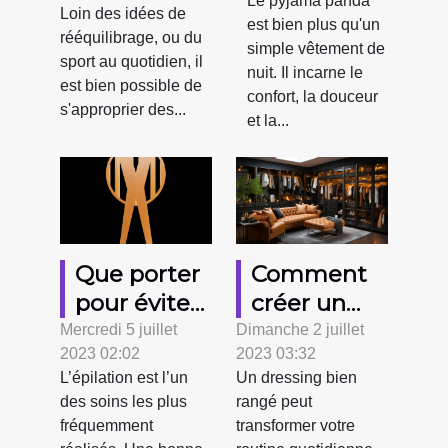
Le pyjama panda
Loin des idées de
vêtements
est bien plus qu'un
rééquilibrage, ou du
simple vêtement de
amincissants
sport au quotidien, il
nuit. Il incarne le
est bien possible de
confort, la douceur
s'approprier des...
et la...
Que porter
Comment
pour éviter
créer un
les
dressing
Mercredi 5 juillet
Dimanche 2 juillet
2023 02:02
2023 03:32
irritations
bien rangé
L’épilation est l’un
Un dressing bien
après une
et
des soins les plus
rangé peut
épilation ?
fonctionnel
fréquemment
transformer votre