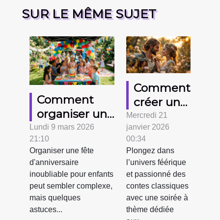
SUR LE MÊME SUJET
Comment
Comment
créer une
organiser une
soirée à
Mercredi 21
fête
Lundi 9 mars 2026
janvier 2026
thème
21:10
00:34
d'anniversaire
autour du
Organiser une fête
Plongez dans
mémorable
conte
d'anniversaire
l’univers féérique
pour enfants
classique
inoubliable pour enfants
et passionné des
?
des
peut sembler complexe,
contes classiques
mais quelques
avec une soirée à
amoureux
astuces...
thème dédiée
maudits ?