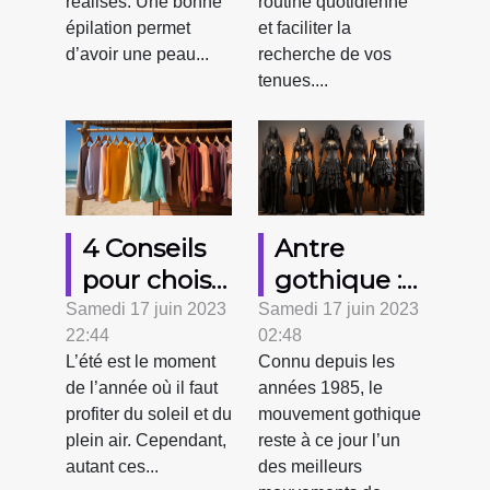
?
réalisés. Une bonne
routine quotidienne
épilation permet
et faciliter la
d’avoir une peau...
recherche de vos
tenues....
4 Conseils
Antre
pour choisir
gothique :
vos
Comment
Samedi 17 juin 2023
Samedi 17 juin 2023
22:44
02:48
vêtements
choisir vos
L’été est le moment
Connu depuis les
d’été
vêtements
de l’année où il faut
années 1985, le
gothiques
profiter du soleil et du
mouvement gothique
tendance ?
plein air. Cependant,
reste à ce jour l’un
autant ces...
des meilleurs