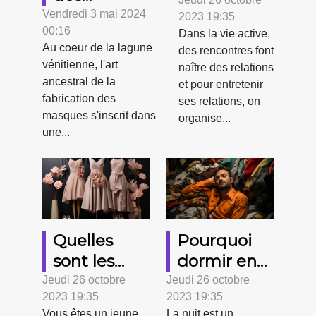
pour une
matériaux
Vendredi 3 mai 2024
2023 19:35
sortie
00:16
dans la
Dans la vie active,
entre
Au coeur de la lagune
des rencontres font
fabrication
amis ?
vénitienne, l'art
naître des relations
des masques
ancestral de la
et pour entretenir
vénitiens
fabrication des
ses relations, on
authentiques
masques s'inscrit dans
organise...
une...
Quelles
Pourquoi
sont les
dormir en
tenues
Pyjama ?
Jeudi 26 octobre
Jeudi 26 octobre
2023 19:35
2023 19:35
appropriées
Vous êtes un jeune
La nuit est un